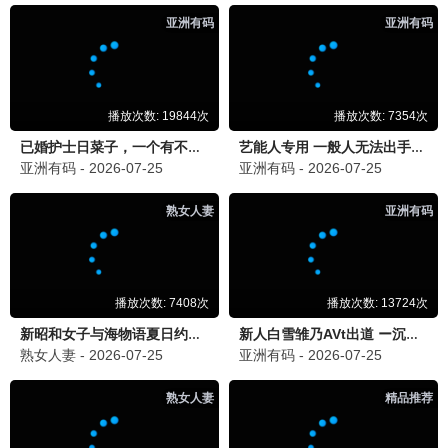
怦然心动20岁：冬季
怦然心动20岁: 冬季
更新至20260515期
更新至20260515期
出家门的大声
五十公里桃花坞6