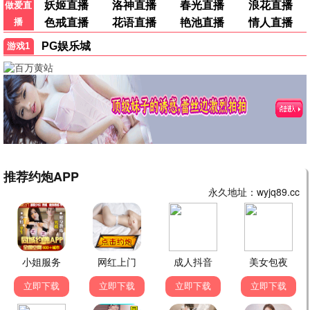
已完结
已完结
今天裴总和月亮谈恋爱了吗
源力江湖